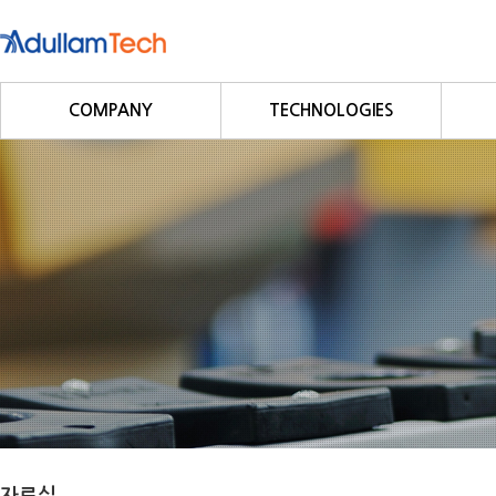
COMPANY
TECHNOLOGIES
회사소개
Fieldbus
회사연혁
Profibus
사업영역
DeviceNet
CC-Link
CANopen
Modbus/Modbus TCP