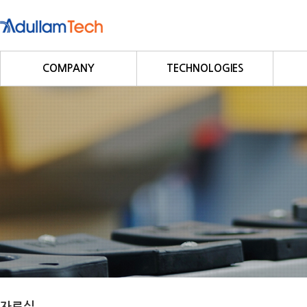
COMPANY
TECHNOLOGIES
회사소개
Fieldbus
회사연혁
Profibus
사업영역
DeviceNet
CC-Link
CANopen
Modbus/Modbus TCP