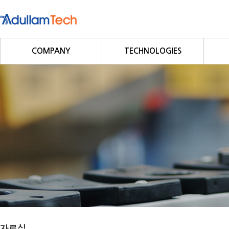
COMPANY
TECHNOLOGIES
회사소개
Fieldbus
회사연혁
Profibus
사업영역
DeviceNet
CC-Link
CANopen
Modbus/Modbus TCP