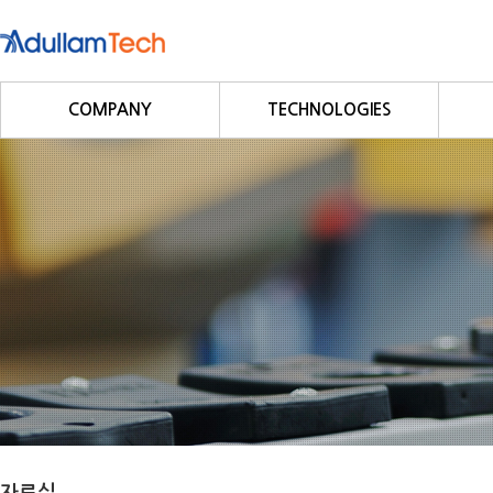
COMPANY
TECHNOLOGIES
회사소개
Fieldbus
회사연혁
Profibus
사업영역
DeviceNet
CC-Link
CANopen
Modbus/Modbus TCP