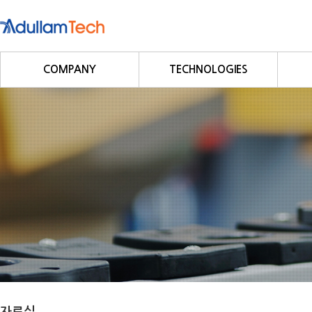
COMPANY
TECHNOLOGIES
회사소개
Fieldbus
회사연혁
Profibus
사업영역
DeviceNet
CC-Link
CANopen
Modbus/Modbus TCP